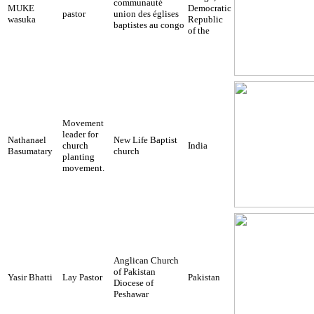
communauté
MUKE
Democratic
pastor
union des églises
wasuka
Republic
baptistes au congo
of the
Movement
leader for
Nathanael
New Life Baptist
church
India
Basumatary
church
planting
movement.
Anglican Church
of Pakistan
Yasir Bhatti
Lay Pastor
Pakistan
Diocese of
Peshawar