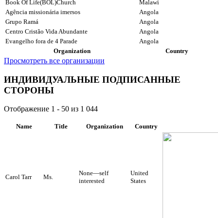
Book Of Life(BOL)Church
Malawi
Agência missionária imersos
Angola
Grupo Ramá
Angola
Centro Cristão Vida Abundante
Angola
Evangelho fora de 4 Parade
Angola
Organization
Country
Просмотреть все организации
ИНДИВИДУАЛЬНЫЕ ПОДПИСАННЫЕ
СТОРОНЫ
Отображение 1 - 50 из 1 044
Name
Title
Organization
Country
None—self
United
Carol Tarr
Ms.
interested
States