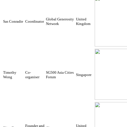
Global Generosity
United
Sas Conradie
Coordinator
Network
Kingdom
Timothy
Co-
SG500 Asia Cities
Singapore
Wong
organiser
Forum
Founder and
United