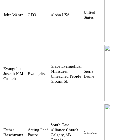
United
John Wentz
CEO
Alpha USA
States
Grace Evangelical
Evangelist
Ministries
Sierra
Joseph N.M
Evangelist
Unreached People
Leone
Conteh
Groups SL
South Gate
Esther
Acting Lead
Alliance Church
Canada
Boschmann
Pastor
Calgary, AB
Canada