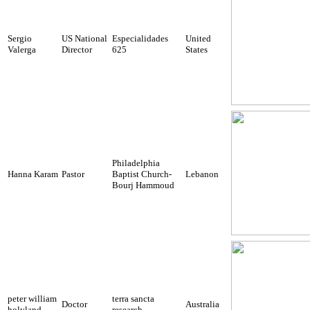
Sergio
US National
Especialidades
United
Valerga
Director
625
States
Philadelphia
Hanna Karam
Pastor
Baptist Church-
Lebanon
Bourj Hammoud
peter william
terra sancta
Doctor
Australia
holyland
research