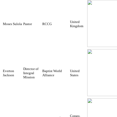
United
Moses Sulola
Pastor
RCCG
Kingdom
Director of
Everton
Baptist World
United
Integral
Jackson
Alliance
States
Mission
Congo,