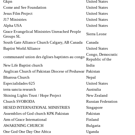
Gkpn
United States
Come and See Foundation
United States
Jesus Film Project
United States
J17 Ministries
United States
Alpha USA
United States
Grace Evangelical Ministries Unreached People
Sierra Leone
Groups SL
South Gate Alliance Church Calgary, AB Canada
Canada
Baptist World Alliance
United States
Congo, Democratic
communauté union des églises baptistes au congo
Republic of the
New Life Baptist church
India
Anglican Church of Pakistan Diocese of Peshawar
Pakistan
Bharosa Church
Nepal
Especialidades 625
United States
terra sancta research
Australia
Shining Lights Trust / Hope Project
New Zealand
Church SVOBODA
Russian Federation
HESED INTERNATIONAL MINISTRIES
Singapore
Assemblies of God church KPK Pakistan
Pakistan
Arm of Grace International
Finland
AWAKENING CHURCH
Bulgaria
One God One Day One Africa
Uganda