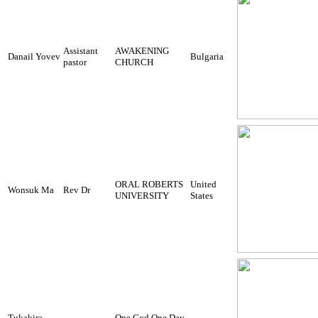
Assistant
AWAKENING
Danail Yovev
Bulgaria
pastor
CHURCH
ORAL ROBERTS
United
Wonsuk Ma
Rev Dr
UNIVERSITY
States
Tukakira
One God One Day