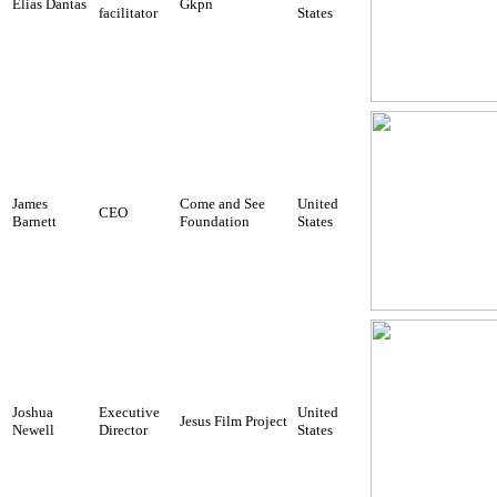
Elias Dantas
Gkpn
facilitator
States
James
Come and See
United
CEO
Barnett
Foundation
States
Joshua
Executive
United
Jesus Film Project
Newell
Director
States