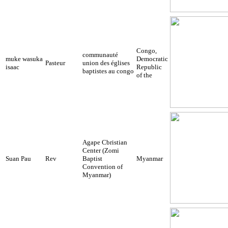
Congo,
communauté
muke wasuka
Democratic
Pasteur
union des églises
isaac
Republic
baptistes au congo
of the
Agape Cbristian
Center (Zomi
Suan Pau
Rev
Baptist
Myanmar
Convention of
Myanmar)