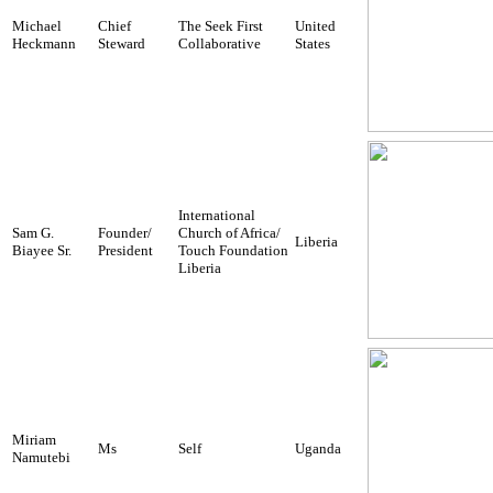
Michael
Chief
The Seek First
United
Heckmann
Steward
Collaborative
States
International
Sam G.
Founder/
Church of Africa/
Liberia
Biayee Sr.
President
Touch Foundation
Liberia
Miriam
Ms
Self
Uganda
Namutebi