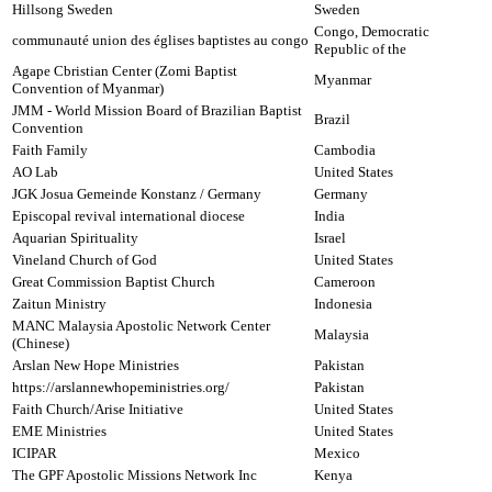
Hillsong Sweden
Sweden
Congo, Democratic
communauté union des églises baptistes au congo
Republic of the
Agape Cbristian Center (Zomi Baptist
Myanmar
Convention of Myanmar)
JMM - World Mission Board of Brazilian Baptist
Brazil
Convention
Faith Family
Cambodia
AO Lab
United States
JGK Josua Gemeinde Konstanz / Germany
Germany
Episcopal revival international diocese
India
Aquarian Spirituality
Israel
Vineland Church of God
United States
Great Commission Baptist Church
Cameroon
Zaitun Ministry
Indonesia
MANC Malaysia Apostolic Network Center
Malaysia
(Chinese)
Arslan New Hope Ministries
Pakistan
https://arslannewhopeministries.org/
Pakistan
Faith Church/Arise Initiative
United States
EME Ministries
United States
ICIPAR
Mexico
The GPF Apostolic Missions Network Inc
Kenya